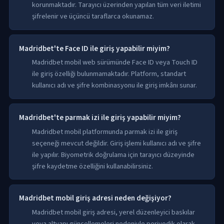
korunmaktadır. Tarayıcı üzerinden yapılan tüm veri iletimi
şifrelenir ve üçüncü taraflarca okunamaz.
Madridbet'te Face ID ile giriş yapabilir miyim?
Madridbet mobil web sürümünde Face ID veya Touch ID
ile giriş özelliği bulunmamaktadır. Platform, standart
kullanıcı adı ve şifre kombinasyonu ile giriş imkânı sunar.
Madridbet'te parmak izi ile giriş yapabilir miyim?
Madridbet mobil platformunda parmak izi ile giriş
seçeneği mevcut değildir. Giriş işlemi kullanıcı adı ve şifre
ile yapılır. Biyometrik doğrulama için tarayıcı düzeyinde
şifre kaydetme özelliğini kullanabilirsiniz.
Madridbet mobil giriş adresi neden değişiyor?
Madridbet mobil giriş adresi, yerel düzenleyici baskılar
veya altyapı güncellemeleri nedeniyle periyodik olarak