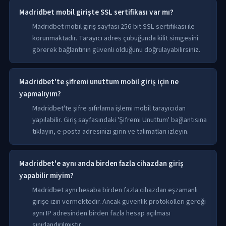
Madridbet mobil girişte SSL sertifikası var mı?
Madridbet mobil giriş sayfası 256-bit SSL sertifikası ile
korunmaktadır. Tarayıcı adres çubuğunda kilit simgesini
görerek bağlantının güvenli olduğunu doğrulayabilirsiniz.
Madridbet'te şifremi unuttum mobil giriş için ne
yapmalıyım?
Madridbet'te şifre sıfırlama işlemi mobil tarayıcıdan
yapılabilir. Giriş sayfasındaki 'Şifremi Unuttum' bağlantısına
tıklayın, e-posta adresinizi girin ve talimatları izleyin.
Madridbet'e aynı anda birden fazla cihazdan giriş
yapabilir miyim?
Madridbet aynı hesaba birden fazla cihazdan eşzamanlı
girişe izin vermektedir. Ancak güvenlik protokolleri gereği
aynı IP adresinden birden fazla hesap açılması
sınırlandırılmıştır.