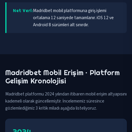
Madridbet mobil platformuna giriş işlemi
Net Veri:
ortalama 12 saniyede tamamlanır. iOS 12 ve
Android 8 sürümleri alt sınırdır.
Madridbet Mobil Erişim · Platform
Gelişim Kronolojisi
Madridbet platformu 2024 yılından itibaren mobil erişim altyapısını
kademeli olarak güncellemiştir. İncelememiz süresince
gözlemlediğimiz 3 kritik miladı aşağıda listeliyoruz.
2024