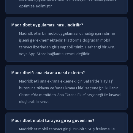
optimize edilmiştir.
Madridbet uygulaması nasıl indirilir?
Madridbet'in bir mobil uygulaması olmadığı için indirme
işlemi gerekmemektedir. Platforma doğrudan mobil
tarayıcı üzerinden giriş yapabilirsiniz. Herhangi bir APK
veya App Store bağlantısı resmi değildir.
Madridbet'i ana ekrana nasıl eklerim?
Madridbet'i ana ekrana eklemek için Safari'de 'Paylaş'
butonuna tıklayın ve 'Ana Ekrana Ekle' seçeneğini kullanın.
Chrome'da menüden 'Ana Ekrana Ekle' seçeneği ile kısayol
oluşturabilirsiniz.
Madridbet mobil tarayıcı girişi güvenli mi?
Madridbet mobil tarayıcı girişi 256-bit SSL şifreleme ile