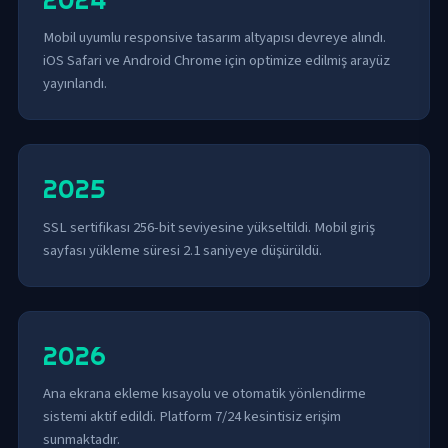
Mobil uyumlu responsive tasarım altyapısı devreye alındı.
iOS Safari ve Android Chrome için optimize edilmiş arayüz
yayınlandı.
2025
SSL sertifikası 256-bit seviyesine yükseltildi. Mobil giriş
sayfası yükleme süresi 2.1 saniyeye düşürüldü.
2026
Ana ekrana ekleme kısayolu ve otomatik yönlendirme
sistemi aktif edildi. Platform 7/24 kesintisiz erişim
sunmaktadır.