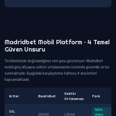
Madridbet Mobil Platform · 4 Temel
Güven Unsuru
Testlerimizde doğruladığımız veri şunu gösteriyor: Madridbet
mobil giriş altyapısı sektör ortalamasının üzerinde güvenlik ve hız
sunmaktadır. Aşağıdaki karşılaştırma tablosu 4 ana kriteri
kapsamaktadır.
Sektör
Kriter
Madridbet
Fark
Ortalaması
%100
SSL
256-bit
128-bit
daha