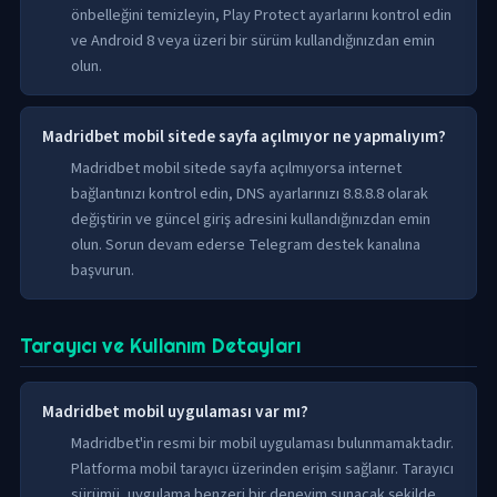
önbelleğini temizleyin, Play Protect ayarlarını kontrol edin
ve Android 8 veya üzeri bir sürüm kullandığınızdan emin
olun.
Madridbet mobil sitede sayfa açılmıyor ne yapmalıyım?
Madridbet mobil sitede sayfa açılmıyorsa internet
bağlantınızı kontrol edin, DNS ayarlarınızı 8.8.8.8 olarak
değiştirin ve güncel giriş adresini kullandığınızdan emin
olun. Sorun devam ederse Telegram destek kanalına
başvurun.
Tarayıcı ve Kullanım Detayları
Madridbet mobil uygulaması var mı?
Madridbet'in resmi bir mobil uygulaması bulunmamaktadır.
Platforma mobil tarayıcı üzerinden erişim sağlanır. Tarayıcı
sürümü, uygulama benzeri bir deneyim sunacak şekilde