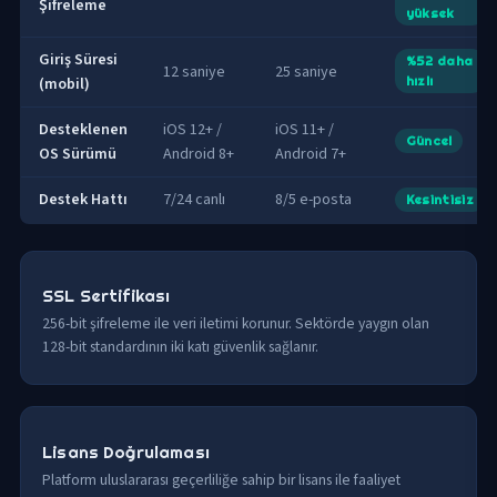
Şifreleme
yüksek
Giriş Süresi
%52 daha
12 saniye
25 saniye
(mobil)
hızlı
Desteklenen
iOS 12+ /
iOS 11+ /
Güncel
OS Sürümü
Android 8+
Android 7+
Destek Hattı
7/24 canlı
8/5 e-posta
Kesintisiz
SSL Sertifikası
256-bit şifreleme ile veri iletimi korunur. Sektörde yaygın olan
128-bit standardının iki katı güvenlik sağlanır.
Lisans Doğrulaması
Platform uluslararası geçerliliğe sahip bir lisans ile faaliyet