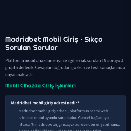
Madridbet Mobil Giriş · Sıkça
Sorulan Sorular
Platforma mobil cihazdan erişimle ilgili en sık sorulan 19 soruyu 3
grupta derledik. Cevaplar doğrudan gözlem ve test sonuçlarımıza
dayanmaktadır.
Mobil Cihazda Giriş İşlemleri
Madridbet mobil giriş adresi nedir?
Madridbet mobil giriş adresi, platformun resmi web
sitesinin mobil uyumlu sürümüdür. Güncel bağlantıya
https://tr.madridbetorjgiris.xyz/ adresinden erişebilirsiniz.