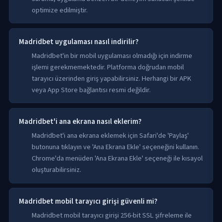
optimize edilmiştir.
Madridbet uygulaması nasıl indirilir?
Madridbet'in bir mobil uygulaması olmadığı için indirme
işlemi gerekmemektedir. Platforma doğrudan mobil
tarayıcı üzerinden giriş yapabilirsiniz. Herhangi bir APK
veya App Store bağlantısı resmi değildir.
Madridbet'i ana ekrana nasıl eklerim?
Madridbet'i ana ekrana eklemek için Safari'de 'Paylaş'
butonuna tıklayın ve 'Ana Ekrana Ekle' seçeneğini kullanın.
Chrome'da menüden 'Ana Ekrana Ekle' seçeneği ile kısayol
oluşturabilirsiniz.
Madridbet mobil tarayıcı girişi güvenli mi?
Madridbet mobil tarayıcı girişi 256-bit SSL şifreleme ile