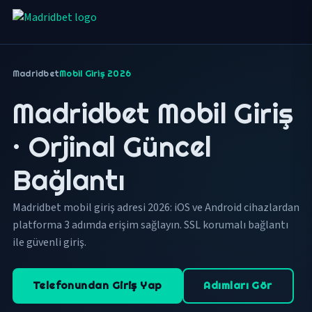
Madridbet
Mobil Giriş 2026
Madridbet Mobil Giriş
· Orjinal Güncel
Bağlantı
Madridbet mobil giriş adresi 2026: iOS ve Android cihazlardan
platforma 3 adımda erişim sağlayın. SSL korumalı bağlantı
ile güvenli giriş.
Telefonundan Giriş Yap
Adımları Gör