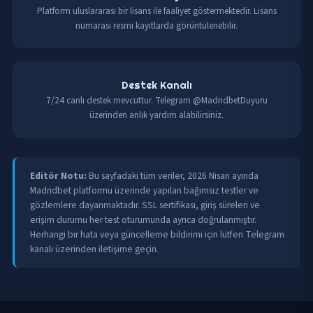
Platform uluslararası bir lisans ile faaliyet göstermektedir. Lisans
numarası resmi kayıtlarda görüntülenebilir.
Destek Kanalı
7/24 canlı destek mevcuttur. Telegram @MadridbetDuyuru
üzerinden anlık yardım alabilirsiniz.
Editör Notu:
Bu sayfadaki tüm veriler, 2026 Nisan ayında
Madridbet platformu üzerinde yapılan bağımsız testler ve
gözlemlere dayanmaktadır. SSL sertifikası, giriş süreleri ve
erişim durumu her test oturumunda ayrıca doğrulanmıştır.
Herhangi bir hata veya güncelleme bildirimi için lütfen Telegram
kanalı üzerinden iletişime geçin.