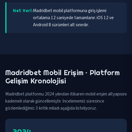
Madridbet mobil platformuna giriş işlemi
Net Veri:
ortalama 12 saniyede tamamlanır. iOS 12 ve
Android 8 sürümleri alt sınırdır.
Madridbet Mobil Erişim · Platform
Gelişim Kronolojisi
Madridbet platformu 2024 yılından itibaren mobil erişim altyapısını
kademeli olarak güncellemiştir. İncelememiz süresince
gözlemlediğimiz 3 kritik miladı aşağıda listeliyoruz.
2024