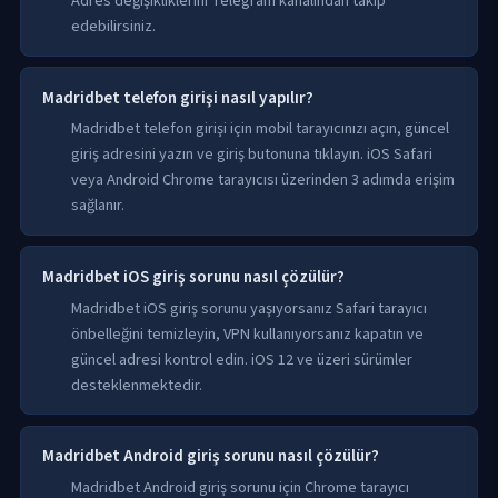
Adres değişikliklerini Telegram kanalından takip
edebilirsiniz.
Madridbet telefon girişi nasıl yapılır?
Madridbet telefon girişi için mobil tarayıcınızı açın, güncel
giriş adresini yazın ve giriş butonuna tıklayın. iOS Safari
veya Android Chrome tarayıcısı üzerinden 3 adımda erişim
sağlanır.
Madridbet iOS giriş sorunu nasıl çözülür?
Madridbet iOS giriş sorunu yaşıyorsanız Safari tarayıcı
önbelleğini temizleyin, VPN kullanıyorsanız kapatın ve
güncel adresi kontrol edin. iOS 12 ve üzeri sürümler
desteklenmektedir.
Madridbet Android giriş sorunu nasıl çözülür?
Madridbet Android giriş sorunu için Chrome tarayıcı