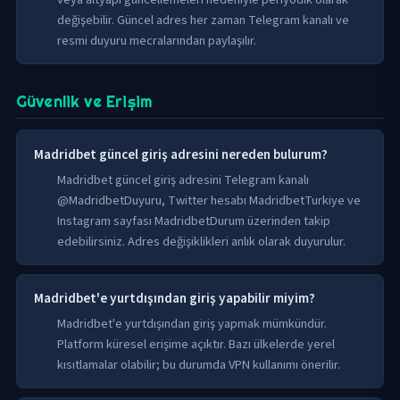
değişebilir. Güncel adres her zaman Telegram kanalı ve
resmi duyuru mecralarından paylaşılır.
Güvenlik ve Erişim
Madridbet güncel giriş adresini nereden bulurum?
Madridbet güncel giriş adresini Telegram kanalı
@MadridbetDuyuru, Twitter hesabı MadridbetTurkiye ve
Instagram sayfası MadridbetDurum üzerinden takip
edebilirsiniz. Adres değişiklikleri anlık olarak duyurulur.
Madridbet'e yurtdışından giriş yapabilir miyim?
Madridbet'e yurtdışından giriş yapmak mümkündür.
Platform küresel erişime açıktır. Bazı ülkelerde yerel
kısıtlamalar olabilir; bu durumda VPN kullanımı önerilir.