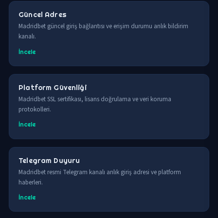
Güncel Adres
Madridbet güncel giriş bağlantısı ve erişim durumu anlık bildirim
kanalı.
İncele
Platform Güvenliği
Madridbet SSL sertifikası, lisans doğrulama ve veri koruma
protokolleri.
İncele
Telegram Duyuru
Madridbet resmi Telegram kanalı anlık giriş adresi ve platform
haberleri.
İncele