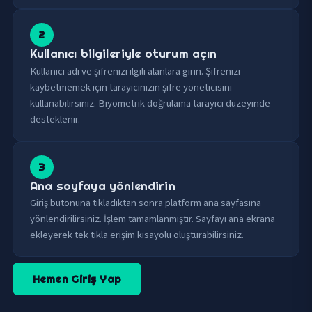
2
Kullanıcı bilgileriyle oturum açın
Kullanıcı adı ve şifrenizi ilgili alanlara girin. Şifrenizi
kaybetmemek için tarayıcınızın şifre yöneticisini
kullanabilirsiniz. Biyometrik doğrulama tarayıcı düzeyinde
desteklenir.
3
Ana sayfaya yönlendirin
Giriş butonuna tıkladıktan sonra platform ana sayfasına
yönlendirilirsiniz. İşlem tamamlanmıştır. Sayfayı ana ekrana
ekleyerek tek tıkla erişim kısayolu oluşturabilirsiniz.
Hemen Giriş Yap