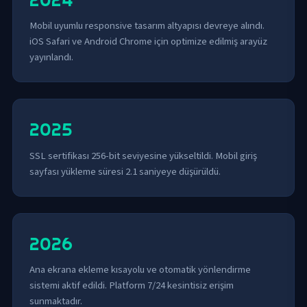
Mobil uyumlu responsive tasarım altyapısı devreye alındı.
iOS Safari ve Android Chrome için optimize edilmiş arayüz
yayınlandı.
2025
SSL sertifikası 256-bit seviyesine yükseltildi. Mobil giriş
sayfası yükleme süresi 2.1 saniyeye düşürüldü.
2026
Ana ekrana ekleme kısayolu ve otomatik yönlendirme
sistemi aktif edildi. Platform 7/24 kesintisiz erişim
sunmaktadır.