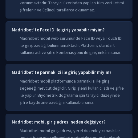
korunmaktadır. Tarayıcı üzerinden yapılan tüm veri iletimi
şifrelenir ve üçüncü taraflarca okunamaz.
Madridbet'te Face ID ile giriş yapabilir miyim?
Madridbet mobil web sürümünde Face ID veya Touch ID
ile giriş özelliği bulunmamaktadır. Platform, standart
kullanıcı adı ve şifre kombinasyonu ile giriş imkânı sunar.
Madridbet'te parmak izi ile giriş yapabilir miyim?
Madridbet mobil platformunda parmak izi ile giriş
seçeneği mevcut değildir. Giriş işlemi kullanıcı adı ve şifre
ile yapılır. Biyometrik doğrulama için tarayıcı düzeyinde
şifre kaydetme özelliğini kullanabilirsiniz.
Madridbet mobil giriş adresi neden değişiyor?
Madridbet mobil giriş adresi, yerel düzenleyici baskılar
veya altyapı güncellemeleri nedeniyle periyodik olarak