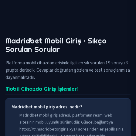
Madridbet Mobil Giriş · Sıkça
Sorulan Sorular
Platforma mobil cihazdan erişimle ilgili en sık sorulan 19 soruyu 3
grupta derledik. Cevaplar doğrudan gözlem ve test sonuçlarımıza
dayanmaktadır.
Mobil Cihazda Giriş İşlemleri
Madridbet mobil giriş adresi nedir?
Madridbet mobil giriş adresi, platformun resmi web
sitesinin mobil uyumlu sürümüdür. Güncel bağlantıya
https://tr.madridbetorjgiris.xyz/ adresinden erişebilirsiniz.