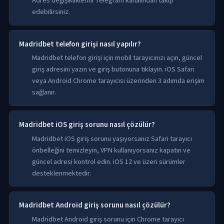
Adres değişikliklerini Telegram kanalından takip
edebilirsiniz.
Madridbet telefon girişi nasıl yapılır?
Madridbet telefon girişi için mobil tarayıcınızı açın, güncel
giriş adresini yazın ve giriş butonuna tıklayın. iOS Safari
veya Android Chrome tarayıcısı üzerinden 3 adımda erişim
sağlanır.
Madridbet iOS giriş sorunu nasıl çözülür?
Madridbet iOS giriş sorunu yaşıyorsanız Safari tarayıcı
önbelleğini temizleyin, VPN kullanıyorsanız kapatın ve
güncel adresi kontrol edin. iOS 12 ve üzeri sürümler
desteklenmektedir.
Madridbet Android giriş sorunu nasıl çözülür?
Madridbet Android giriş sorunu için Chrome tarayıcı