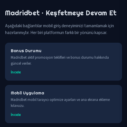
Madridbet · Keşfetmeye Devam Et
Aşağıdaki bağlantılar mobil giriş deneyiminizi tamamlamak için
hazırlanmıştır. Her biri platformun farklı bir yönünü kapsar.
Bonus Durumu
Madridbet aktif promosyon teklifleri ve bonus durumu hakkında
güncel veriler.
İncele
Mobil Uygulama
Madridbet mobil tarayıcı optimize ayarları ve ana ekrana ekleme
kılavuzu.
İncele