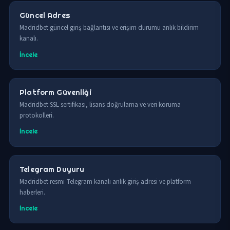
Güncel Adres
Madridbet güncel giriş bağlantısı ve erişim durumu anlık bildirim
kanalı.
İncele
Platform Güvenliği
Madridbet SSL sertifikası, lisans doğrulama ve veri koruma
protokolleri.
İncele
Telegram Duyuru
Madridbet resmi Telegram kanalı anlık giriş adresi ve platform
haberleri.
İncele