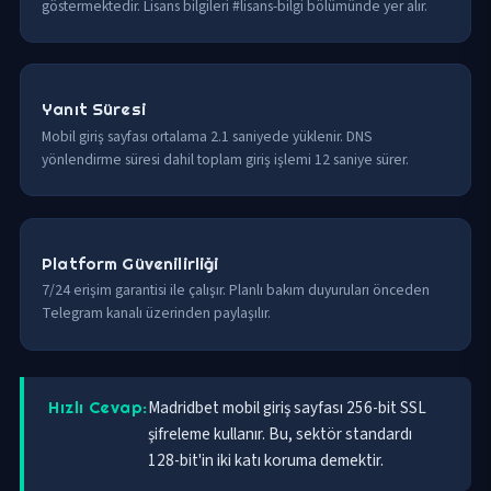
göstermektedir. Lisans bilgileri #lisans-bilgi bölümünde yer alır.
Yanıt Süresi
Mobil giriş sayfası ortalama 2.1 saniyede yüklenir. DNS
yönlendirme süresi dahil toplam giriş işlemi 12 saniye sürer.
Platform Güvenilirliği
7/24 erişim garantisi ile çalışır. Planlı bakım duyuruları önceden
Telegram kanalı üzerinden paylaşılır.
Madridbet mobil giriş sayfası 256-bit SSL
Hızlı Cevap:
şifreleme kullanır. Bu, sektör standardı
128-bit'in iki katı koruma demektir.