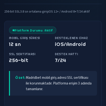
256-bit SSL
3.8 sn ortalama giriş
iOS 12+ / Android 8+
7/24 aktif
Platform Durumu: Aktif
MOBIL GIRIŞ SÜRESI
DESTEKLENEN CIHAZ
12 sn
iOS/Android
SSL SERTIFIKASI
DESTEK HATTI
256-bit
7/24
Madridbet mobil giriş adresi SSL sertifikası
Özet:
ile korunmaktadır. Platforma erişim 3 adımda
tamamlanır.