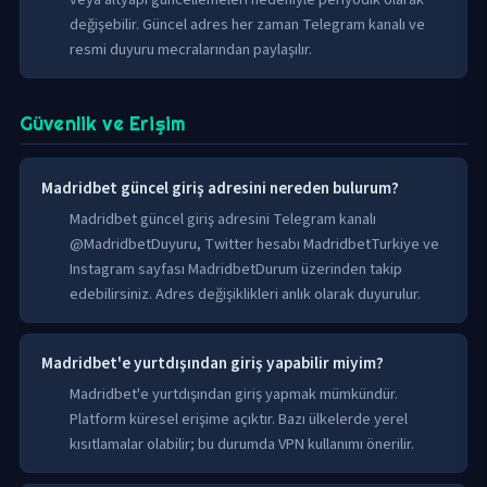
değişebilir. Güncel adres her zaman Telegram kanalı ve
resmi duyuru mecralarından paylaşılır.
Güvenlik ve Erişim
Madridbet güncel giriş adresini nereden bulurum?
Madridbet güncel giriş adresini Telegram kanalı
@MadridbetDuyuru, Twitter hesabı MadridbetTurkiye ve
Instagram sayfası MadridbetDurum üzerinden takip
edebilirsiniz. Adres değişiklikleri anlık olarak duyurulur.
Madridbet'e yurtdışından giriş yapabilir miyim?
Madridbet'e yurtdışından giriş yapmak mümkündür.
Platform küresel erişime açıktır. Bazı ülkelerde yerel
kısıtlamalar olabilir; bu durumda VPN kullanımı önerilir.