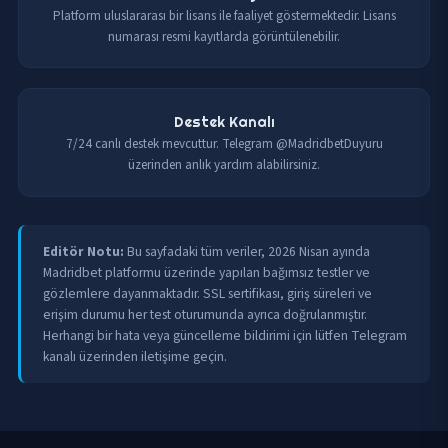
Platform uluslararası bir lisans ile faaliyet göstermektedir. Lisans
numarası resmi kayıtlarda görüntülenebilir.
Destek Kanalı
7/24 canlı destek mevcuttur. Telegram @MadridbetDuyuru
üzerinden anlık yardım alabilirsiniz.
Editör Notu:
Bu sayfadaki tüm veriler, 2026 Nisan ayında
Madridbet platformu üzerinde yapılan bağımsız testler ve
gözlemlere dayanmaktadır. SSL sertifikası, giriş süreleri ve
erişim durumu her test oturumunda ayrıca doğrulanmıştır.
Herhangi bir hata veya güncelleme bildirimi için lütfen Telegram
kanalı üzerinden iletişime geçin.