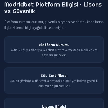
Madridbet Platform Bilgisi · Lisans
ve Güvenlik
Platformun resmi durumu, güvenlik altyapısı ve destek kanallarına
ilişkin 4 temel bilgi aşağıda listelenmiştir.
Platform Durumu
Aktif · 2026 yılı itibarıyla kesintisiz hizmet vermektedir. Mobil erişim
altyapısı günceldir.
SSL Sertifikası
256-bit şifreleme aktif. Sertifika periyodik olarak yenilenir ve geçerlilik
durumu doğrulanmıştır.
Lisans Bilgisi