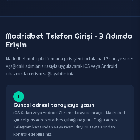
Madridbet Telefon Girişi · 3 Adımda
Erişim
Madridbet mobil platformuna giriş işlemi ortalama 12 saniye sürer.
Aşağıdaki adımları sırasıyla uygulayarak iOS veya Android
cihazınızdan erişim sağlayabilirsiniz.
1
Güncel adresi tarayıcıya yazın
iOS Safari veya Android Chrome tarayıcısını açın. Madridbet
güncel giriş adresini adres çubuğuna girin. Doğru adresi
Telegram kanalından veya resmi duyuru sayfalarından
kontrol edebilirsiniz.