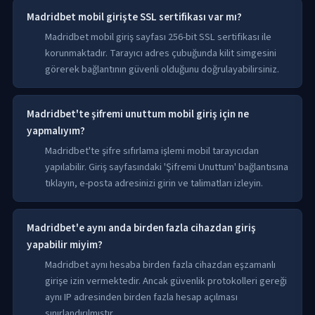
Madridbet mobil girişte SSL sertifikası var mı?
Madridbet mobil giriş sayfası 256-bit SSL sertifikası ile
korunmaktadır. Tarayıcı adres çubuğunda kilit simgesini
görerek bağlantının güvenli olduğunu doğrulayabilirsiniz.
Madridbet'te şifremi unuttum mobil giriş için ne
yapmalıyım?
Madridbet'te şifre sıfırlama işlemi mobil tarayıcıdan
yapılabilir. Giriş sayfasındaki 'Şifremi Unuttum' bağlantısına
tıklayın, e-posta adresinizi girin ve talimatları izleyin.
Madridbet'e aynı anda birden fazla cihazdan giriş
yapabilir miyim?
Madridbet aynı hesaba birden fazla cihazdan eşzamanlı
girişe izin vermektedir. Ancak güvenlik protokolleri gereği
aynı IP adresinden birden fazla hesap açılması
sınırlandırılmıştır.