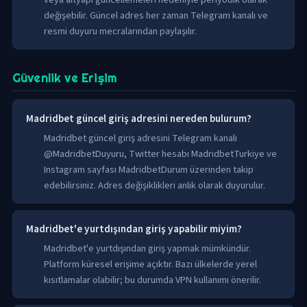
değişebilir. Güncel adres her zaman Telegram kanalı ve
resmi duyuru mecralarından paylaşılır.
Güvenlik ve Erişim
Madridbet güncel giriş adresini nereden bulurum?
Madridbet güncel giriş adresini Telegram kanalı
@MadridbetDuyuru, Twitter hesabı MadridbetTurkiye ve
Instagram sayfası MadridbetDurum üzerinden takip
edebilirsiniz. Adres değişiklikleri anlık olarak duyurulur.
Madridbet'e yurtdışından giriş yapabilir miyim?
Madridbet'e yurtdışından giriş yapmak mümkündür.
Platform küresel erişime açıktır. Bazı ülkelerde yerel
kısıtlamalar olabilir; bu durumda VPN kullanımı önerilir.