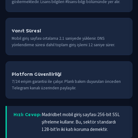
göstermektedir. Lisans bilgileri #lisans-bilgi bölümünde yer alır.
Yanıt Süresi
Mobil giriş sayfası ortalama 2.1 saniyede yüklenir. DNS
yönlendirme süresi dahil toplam giriş işlemi 12 saniye sürer.
Platform Güvenilirliği
7/24 erişim garantisi ile çalışır. Planlı bakım duyuruları önceden
Telegram kanalı üzerinden paylaşılır.
Madridbet mobil giriş sayfası 256-bit SSL
Hızlı Cevap:
şifreleme kullanır. Bu, sektör standardı
128-bit'in iki katı koruma demektir.