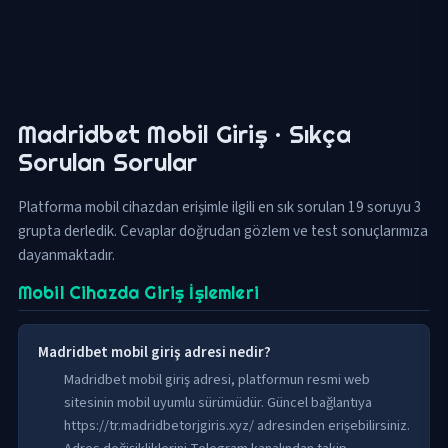
Madridbet Mobil Giriş · Sıkça
Sorulan Sorular
Platforma mobil cihazdan erişimle ilgili en sık sorulan 19 soruyu 3
grupta derledik. Cevaplar doğrudan gözlem ve test sonuçlarımıza
dayanmaktadır.
Mobil Cihazda Giriş İşlemleri
Madridbet mobil giriş adresi nedir?
Madridbet mobil giriş adresi, platformun resmi web
sitesinin mobil uyumlu sürümüdür. Güncel bağlantıya
https://tr.madridbetorjgiris.xyz/ adresinden erişebilirsiniz.