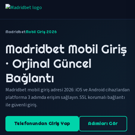
Madridbet
Mobil Giriş 2026
Madridbet Mobil Giriş
· Orjinal Güncel
Bağlantı
Madridbet mobil giriş adresi 2026: iOS ve Android cihazlardan
platforma 3 adımda erişim sağlayın. SSL korumalı bağlantı
ile güvenli giriş.
Telefonundan Giriş Yap
Adımları Gör