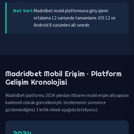
Madridbet mobil platformuna giriş işlemi
Net Veri:
ortalama 12 saniyede tamamlanır. iOS 12 ve
Android 8 sürümleri alt sınırdır.
Madridbet Mobil Erişim · Platform
Gelişim Kronolojisi
Madridbet platformu 2024 yılından itibaren mobil erişim altyapısını
kademeli olarak güncellemiştir. İncelememiz süresince
gözlemlediğimiz 3 kritik miladı aşağıda listeliyoruz.
2024