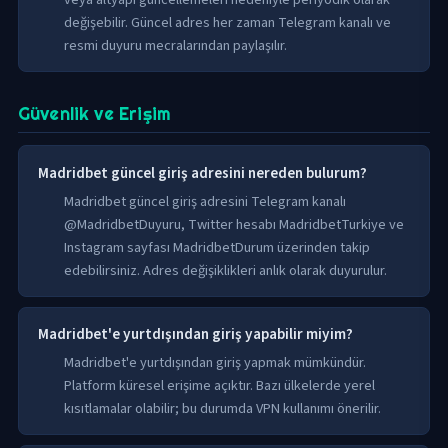
değişebilir. Güncel adres her zaman Telegram kanalı ve
resmi duyuru mecralarından paylaşılır.
Güvenlik ve Erişim
Madridbet güncel giriş adresini nereden bulurum?
Madridbet güncel giriş adresini Telegram kanalı
@MadridbetDuyuru, Twitter hesabı MadridbetTurkiye ve
Instagram sayfası MadridbetDurum üzerinden takip
edebilirsiniz. Adres değişiklikleri anlık olarak duyurulur.
Madridbet'e yurtdışından giriş yapabilir miyim?
Madridbet'e yurtdışından giriş yapmak mümkündür.
Platform küresel erişime açıktır. Bazı ülkelerde yerel
kısıtlamalar olabilir; bu durumda VPN kullanımı önerilir.