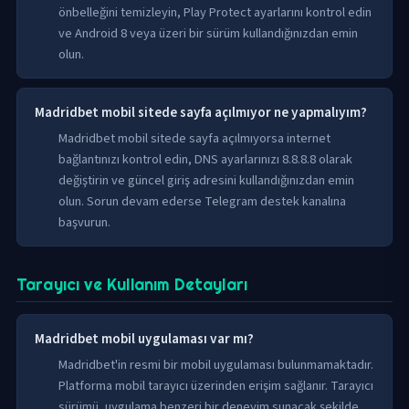
önbelleğini temizleyin, Play Protect ayarlarını kontrol edin
ve Android 8 veya üzeri bir sürüm kullandığınızdan emin
olun.
Madridbet mobil sitede sayfa açılmıyor ne yapmalıyım?
Madridbet mobil sitede sayfa açılmıyorsa internet
bağlantınızı kontrol edin, DNS ayarlarınızı 8.8.8.8 olarak
değiştirin ve güncel giriş adresini kullandığınızdan emin
olun. Sorun devam ederse Telegram destek kanalına
başvurun.
Tarayıcı ve Kullanım Detayları
Madridbet mobil uygulaması var mı?
Madridbet'in resmi bir mobil uygulaması bulunmamaktadır.
Platforma mobil tarayıcı üzerinden erişim sağlanır. Tarayıcı
sürümü, uygulama benzeri bir deneyim sunacak şekilde