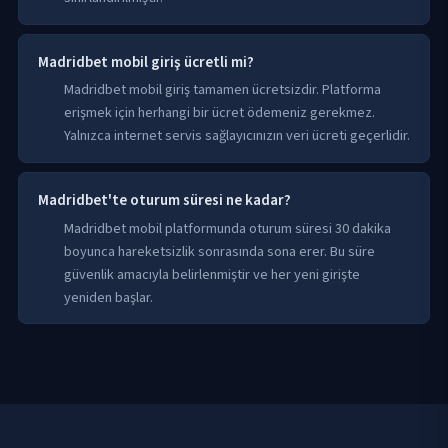
Madridbet mobil giriş ücretli mi?
Madridbet mobil giriş tamamen ücretsizdir. Platforma
erişmek için herhangi bir ücret ödemeniz gerekmez.
Yalnızca internet servis sağlayıcınızın veri ücreti geçerlidir.
Madridbet'te oturum süresi ne kadar?
Madridbet mobil platformunda oturum süresi 30 dakika
boyunca hareketsizlik sonrasında sona erer. Bu süre
güvenlik amacıyla belirlenmiştir ve her yeni girişte
yeniden başlar.