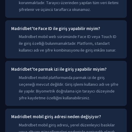
korunmaktadır. Tarayıcı üzerinden yapılan tüm veri iletimi
şifrelenir ve üçüncü taraflarca okunamaz.
Madridbet'te Face ID ile giriş yapabilir miyim?
Madridbet mobil web sürümünde Face ID veya Touch ID
ile giriş özelliği bulunmamaktadır. Platform, standart
kullanıcı adı ve şifre kombinasyonu ile giriş imkânı sunar.
Madridbet'te parmak izi ile giriş yapabilir miyim?
Madridbet mobil platformunda parmak izi ile giriş
seçeneği mevcut değildir. Giriş işlemi kullanıcı adı ve şifre
ile yapılır. Biyometrik doğrulama için tarayıcı düzeyinde
şifre kaydetme özelliğini kullanabilirsiniz.
Madridbet mobil giriş adresi neden değişiyor?
Madridbet mobil giriş adresi, yerel düzenleyici baskılar
veya altyapı güncellemeleri nedeniyle periyodik olarak