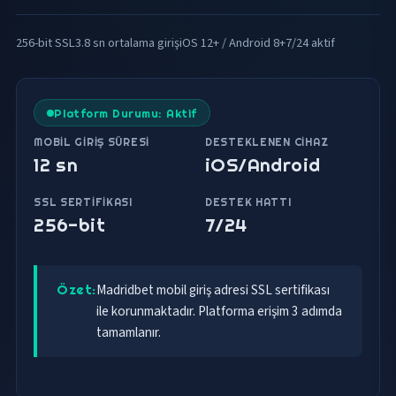
256-bit SSL
3.8 sn ortalama giriş
iOS 12+ / Android 8+
7/24 aktif
Platform Durumu: Aktif
MOBIL GIRIŞ SÜRESI
DESTEKLENEN CIHAZ
12 sn
iOS/Android
SSL SERTIFIKASI
DESTEK HATTI
256-bit
7/24
Madridbet mobil giriş adresi SSL sertifikası
Özet:
ile korunmaktadır. Platforma erişim 3 adımda
tamamlanır.